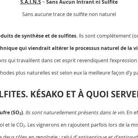
S.A.I.N.S
~
Sans Aucun Intrant ni Sulfite
Sans aucune trace de sulfite non naturel
duits de synthèse et de sulfites
. Ils sont complètement (o
chnique qui viendrait altérer le processus naturel de la v
ons qui travaillent dans cet esprit revendiquent l’expression e
odes plus naturelles est selon eux la meilleure façon d’y p
LFITES. KÉSAKO ET À QUOI SERVE
oufre (SO
)
.
Ils sont naturellement présents dans le vin
. En e
2
l et le CO
. Les vignerons en rajoutent parfois lors de la mis
2
e deux rôles en œnologie ; celui d’
antiseptique et d’antioxy