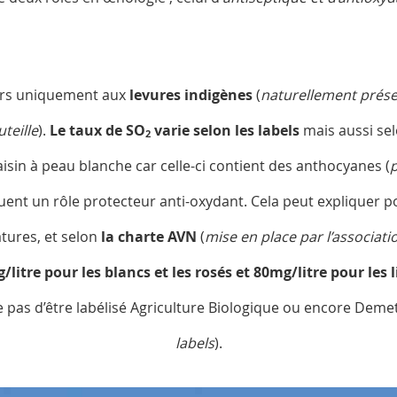
cours uniquement aux
levures indigènes
(
naturellement prése
teille
).
Le taux de SO
varie selon les labels
mais aussi sel
2
raisin à peau blanche car celle-ci contient des anthocyanes (
p
ouent un rôle protecteur anti-oxydant. Cela peut expliquer
atures, et selon
la charte AVN
(
mise en place par l’associat
/litre pour les blancs et les rosés et 80mg/litre pour les
pas d’être labélisé Agriculture Biologique ou encore Demet
labels
).