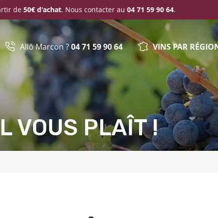
artir de
50€ d'achat
. Nous contacter au
04 71 59 90 64
.
Allô Marcon ?
04 71 59 90 64
VINS PAR RÉGIO
L VOUS PLAÎT !