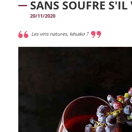
SANS SOUFRE S'IL 
20/11/2020
Les vins natures,
késako
?