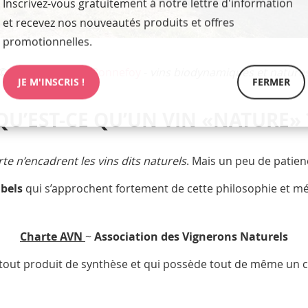
Inscrivez-vous gratuitement à notre lettre d'information
et recevez nos nouveautés produits et offres
promotionnelles.
©
Domaine Gilles Bonnefoy
-
vins biodynamiques et nature
JE M'INSCRIS !
FERMER
QU’EST-CE QU’UN VIN «NATURE» 
e n’encadrent les vins dits naturels
. Mais un peu de patie
bels
qui s’approchent fortement de cette philosophie et mét
Charte AVN
~
Association des Vignerons Naturels
 tout produit de synthèse et qui possède tout de même un c