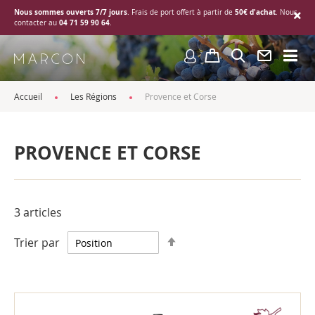
Nous sommes ouverts 7/7 jours
50€ d'achat
. Frais de port offert à partir de
. Nous
04 71 59 90 64
contacter au
.
Accueil
Les Régions
Provence et Corse
PROVENCE ET CORSE
3
articles
Par
Trier par
ordre
décroissant