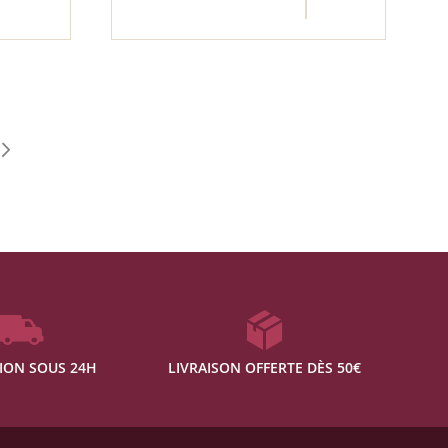
 la page
PAGE
ION SOUS 24H
LIVRAISON OFFERTE DÈS 50€