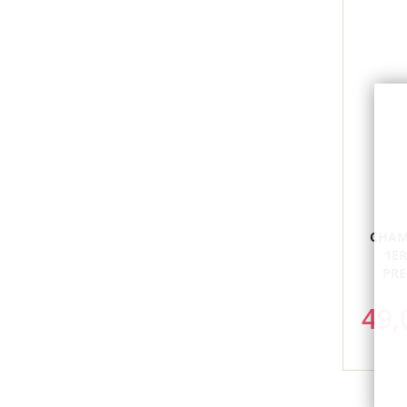
CHAM
1ER
PRE
49,