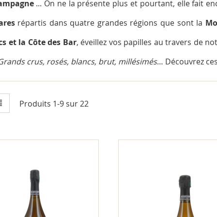
hampagne
... On ne la présente plus et pourtant, elle fait e
ares
répartis dans quatre grandes régions que sont la
Mo
cs et la Côte des Bar
, éveillez vos papilles au travers de n
Grands crus, rosés, blancs, brut, millésimés
… Découvrez ces 
e
Liste
Produits
1
-
9
sur
22