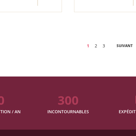
Page
Vous lisez actuellement
Page
Page
1
2
3
SUIVANT
0
300
TION / AN
INCONTOURNABLES
EXPÉDIT