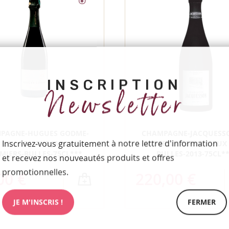
INSCRIPTION
Newsletter
PAGNE-HUGUES GODME-
CHAMPAGNE-JACQUESS
Inscrivez-vous gratuitement à notre lettre d'information
 CRU RESERVE JARDINS
VAUZELLE TERME LIEUX 
MIERS-BULLES-75CL***
BULLES-2013-75CL*
et recevez nos nouveautés produits et offres
promotionnelles.
00 €
220,00 €
JE M'INSCRIS !
FERMER