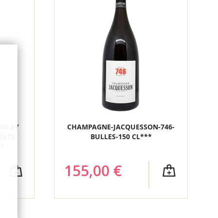
ON-AY
CHAMPAGNE-JACQUESSON-746-
DITS-
BULLES-150 CL***
**
155,00 €