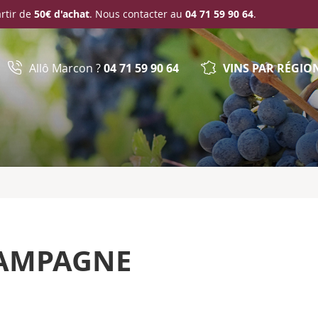
artir de
50€ d'achat
. Nous contacter au
04 71 59 90 64
.
Allô Marcon ?
04 71 59 90 64
VINS PAR RÉGIO
AMPAGNE