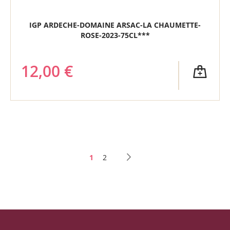
IGP ARDECHE-DOMAINE ARSAC-LA CHAUMETTE-
ROSE-2023-75CL***
12,00 €
Page
Vous lisez actuellement la page
Page
1
2
PAGE