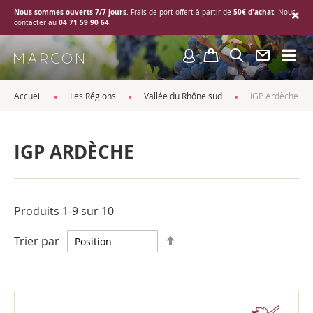
Nous sommes ouverts 7/7 jours
50€ d'achat
. Frais de port offert à partir de
. Nous
04 71 59 90 64
contacter au
.
Accueil
Les Régions
Vallée du Rhône sud
IGP Ardèche
IGP ARDÈCHE
Produits
1
-
9
sur
10
Par
Trier par
ordre
décroissant