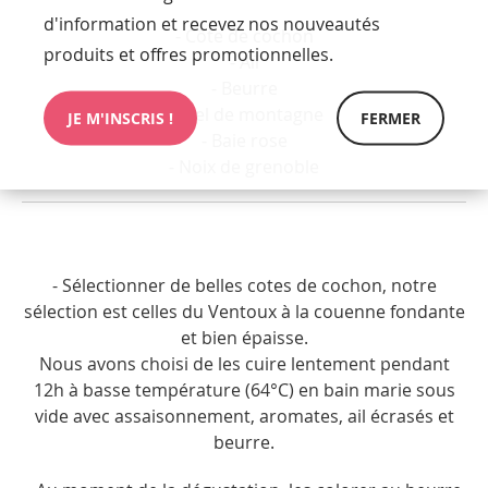
d'information et recevez nos nouveautés
- Côte de cochon
produits et offres promotionnelles.
- Aïl
- Beurre
- Miel de montagne
JE M'INSCRIS !
FERMER
- Baie rose
- Noix de grenoble
- Sélectionner de belles cotes de cochon, notre
sélection est celles du Ventoux à la couenne fondante
et bien épaisse.
Nous avons choisi de les cuire lentement pendant
12h à basse température (64°C) en bain marie sous
vide avec assaisonnement, aromates, ail écrasés et
beurre.