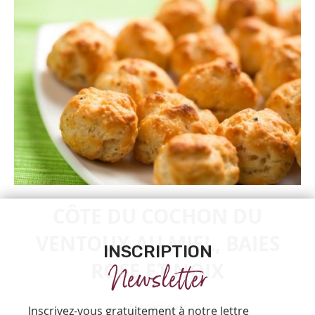
CÔTE DU COCHON DU
VENTOUX AU MIEL, BAIES
INSCRIPTION
ROSE ET NOIX
Newsletter
Ingrédients
Inscrivez-vous gratuitement à notre lettre