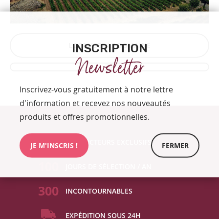
LOCALISER LE DOMAINE
INSCRIPTION
Newsletter
Inscrivez-vous gratuitement à notre lettre
d'information et recevez nos nouveautés
produits et offres promotionnelles.
80
PRODUCTEURS EXCLUSIFS
JE M'INSCRIS !
FERMER
100
JOURS DE SÉLECTION / AN
300
INCONTOURNABLES
EXPÉDITION SOUS 24H