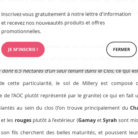
 de domaines familiaux à reprendre le flambeau. Il est don
Inscrivez-vous gratuitement à notre lettre d'information
et recevez nos nouveautés produits et offres
ant si riche et diverse !
promotionnelles.
ste et démontre au travers de ses vins toute la grandeur de s
JE M'INSCRIS !
FERMER
e Gallée
depuis trois générations. Situé à Millery, au sud 
 dont 6.5 hectares d’un seul tenant dans le Clos
, ce qui e
e cette particularité, le sol de Millery est composé 
 de l’AOC plutôt représenté par le granite) ce qui en fait un
lantés au sein du clos (l’on trouve principalement du
Ch
) et les
rouges
plutôt à l’extérieur (
Gamay
et
Syrah
sont mis 
t son fils cherchent des belles maturités, et poussent leu