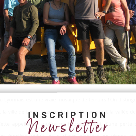
du Lyonnais est une vraie mosaïque de terroirs ! On disting
 la ville de Lyon ; la zone de Saint Bel au nord, la vallée de
INSCRIPTION
Newsletter
ette appellation souffre malheureusement d’une perte de
 et foncière réduit les surfaces plantées de vignes et