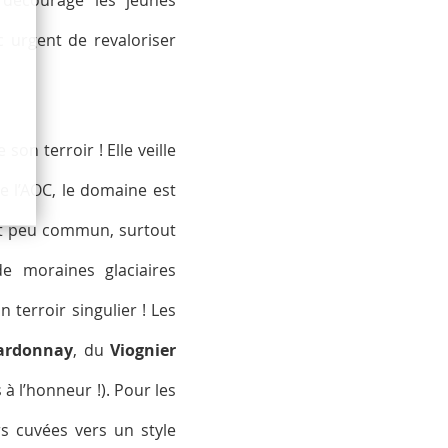
c urgent de revaloriser
on terroir ! Elle veille
de l’AOC, le domaine est
st peu commun, surtout
de moraines glaciaires
 terroir singulier ! Les
ardonnay
, du
Viognier
à l’honneur !). Pour les
rs cuvées vers un style