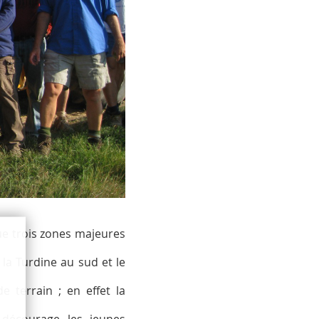
ue trois zones majeures
 la Turdine au sud et le
 terrain ; en effet la
 décourage les jeunes