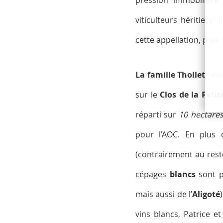
viticulteurs héritiers
cette appellation, pourt
La famille Thollet
rési
sur le
Clos de la Petit
réparti sur
10 hectares
pour l’AOC. En plus d
(contrairement au reste
cépages
blancs
sont p
mais aussi de l’
Aligoté
vins blancs, Patrice e