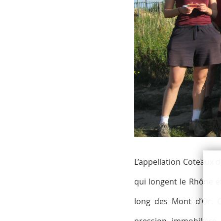
L’appellation Coteaux 
qui longent le Rhône et
long des Mont d’Or. C
pression immobilière