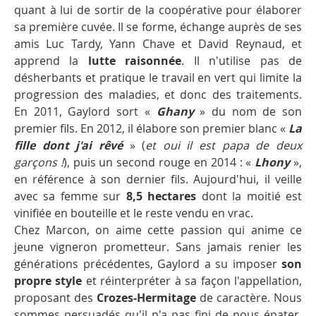
quant à lui de sortir de la coopérative pour élaborer
sa première cuvée. Il se forme, échange auprès de ses
amis Luc Tardy, Yann Chave et David Reynaud, et
apprend la
lutte raisonnée
. Il n'utilise pas de
désherbants et pratique le travail en vert qui limite la
progression des maladies, et donc des traitements.
En 2011, Gaylord sort «
Ghany
» du nom de son
premier fils. En 2012, il élabore son premier blanc «
La
fille dont j'ai rêvé
» (
et oui il est papa de deux
garçons !
), puis un second rouge en 2014 : «
Lhony
»,
en référence à son dernier fils. Aujourd'hui, il veille
avec sa femme sur
8,5 hectares
dont la moitié est
vinifiée en bouteille et le reste vendu en vrac.
Chez Marcon, on aime cette passion qui anime ce
jeune vigneron prometteur. Sans jamais renier les
générations précédentes, Gaylord a su imposer
son
propre style
et réinterpréter à sa façon l'appellation,
proposant des
Crozes-Hermitage
de caractère. Nous
sommes persuadés qu'il n'a pas fini de nous épater.