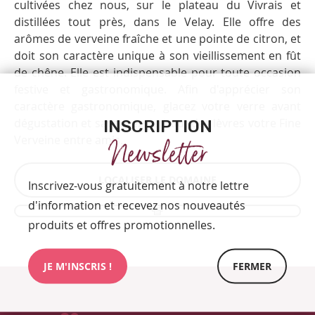
cultivées chez nous, sur le plateau du Vivrais et
distillées tout près, dans le Velay. Elle offre des
arômes de verveine fraîche et une pointe de citron, et
doit son caractère unique à son vieillissement en fût
de chêne. Elle est indispensable pour toute occasion
festive et gastronomique. Afin d'apprécier son
caractère gastronomique, glacez votre verre avant
dégustation et savourez du bout des lèvres votre Fine
INSCRIPTION
Verveine entre amis.
Newsletter
LOCALISER LE DOMAINE
Inscrivez-vous gratuitement à notre lettre
d'information et recevez nos nouveautés
produits et offres promotionnelles.
JE M'INSCRIS !
FERMER