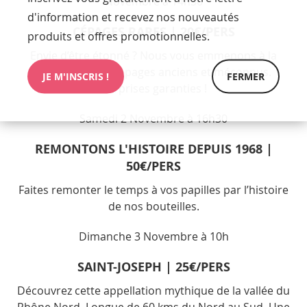
Novembre à 14h30
d'information et recevez nos nouveautés
CÉPAGES RARES | 20€/PERS
produits et offres promotionnelles.
Envie d’être étonné ? Nous vous emmenons à la
découverte de cépages anciens et méconnus.
JE M'INSCRIS !
FERMER
Surprises garanties !
Samedi 2 Novembre à 16h30
REMONTONS L'HISTOIRE DEPUIS 1968 |
50€/PERS
Faites remonter le temps à vos papilles par l’histoire
de nos bouteilles.
Dimanche 3 Novembre à 10h
SAINT-JOSEPH | 25€/PERS
Découvrez cette
appellation mythique
de la vallée du