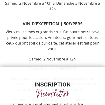
Samedi 2 Novembre à 10h & Dimanche 3 Novembre à
12h
VIN D'EXCEPTION | 50€/PERS
Vieux millésimes et grands crus.
On ouvre notre cave
privée pour l’occasion. Amateurs, gourmets et tous
ceux qui ont soif de curiosité, cet atelier est fait pour
vous.
Samedi 2 Novembre à 12h
Vin et Dessert | 20€/PERS
Atelier spécial gourmands ! Venez découvrir les
INSCRIPTION
alliances savoureuses entre vins et desserts, pour
Newsletter
une complémentarité tout en douceur.
Samedi 2 Novembre à 14h30 & Dimanche 3
Inscrivez-vous gratuitement à notre lettre