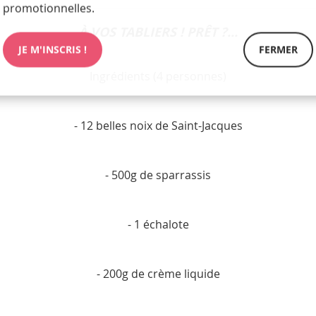
promotionnelles.
À VOS TABLIERS ! PRÊT ?...
JE M'INSCRIS !
FERMER
Ingrédients (4 personnes)
- 12 belles noix de Saint-Jacques
- 500g de sparrassis
- 1 échalote
- 200g de crème liquide