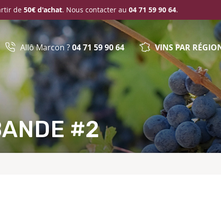
artir de
50€ d'achat
. Nous contacter au
04 71 59 90 64
.
Allô Marcon ?
04 71 59 90 64
VINS PAR RÉGIO
BANDE #2