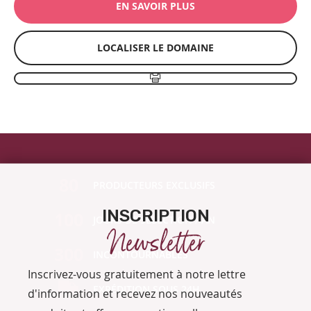
EN SAVOIR PLUS
LOCALISER LE DOMAINE
80
PRODUCTEURS EXCLUSIFS
INSCRIPTION
100
JOURS DE SÉLECTION / AN
Newsletter
300
INCONTOURNABLES
Inscrivez-vous gratuitement à notre lettre
EXPÉDITION SOUS 24H
d'information et recevez nos nouveautés