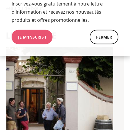
Inscrivez-vous gratuitement à notre lettre
veau ou de bœuf.
d'information et recevez nos nouveautés
produits et offres promotionnelles.
LE DOMAINE
JE M'INSCRIS !
FERMER