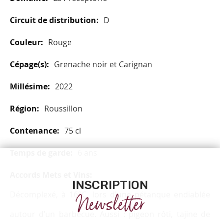
D
Rouge
Grenache noir et Carignan
2022
Roussillon
75 cl
6 ans
INSCRIPTION
Décomplexé, à 16°C, lors d'une pétanque endiablée
Newsletter
autour d’un barbecue. Aussi : pigeon rôti, tajine de