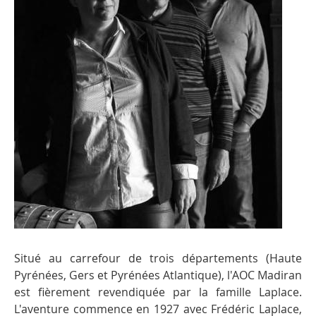
Situé au carrefour de trois départements (Haute
Pyrénées, Gers et Pyrénées Atlantique), l'AOC Madiran
est fièrement revendiquée par la famille Laplace.
L'aventure commence en 1927 avec Frédéric Laplace,