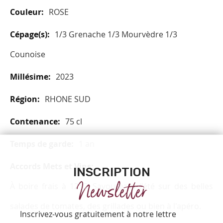
ROSE
1/3 Grenache 1/3 Mourvèdre 1/3
Counoise
2023
RHONE SUD
75 cl
1 an
INSCRIPTION
Newsletter
À boire frais à 12°C. Savourez-le l'été sur des belles
salades de tomates, des grillades ou bien à l'apéro.
Inscrivez-vous gratuitement à notre lettre