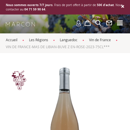
Nous sommes ouverts 7/7 jours
50€ d'achat
. Frais de port offert à partir de
. Nous
04 71 59 90 64
contacter au
.
Accueil
Les Régions
Languedoc
Vin de France
VIN DE FRANCE-MAS DE LIBIAN-BUVE Z EN-ROSE-2023-75CL***