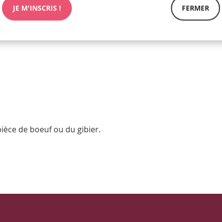
JE M'INSCRIS !
FERMER
nc
ièce de boeuf ou du gibier.