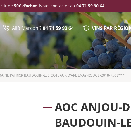
artir de
50€ d'achat
. Nous contacter au
04 71 59 90 64
.
Allô Marcon ?
04 71 59 90 64
VINS PAR RÉGIO
AINE PATRICK BAUDOUIN-LES COTEAUX D'ARDENAY-ROUGE-2018-75CL***
AOC ANJOU-D
BAUDOUIN-LE