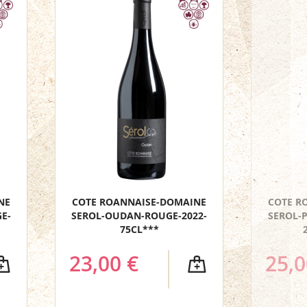
NE
COTE ROANNAISE-DOMAINE
COTE R
E-
SEROL-OUDAN-ROUGE-2022-
SEROL-
75CL***
23,00 €
25,0