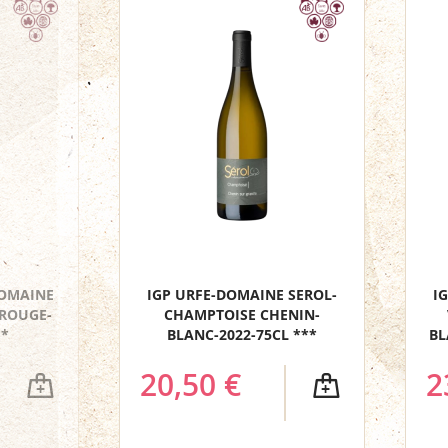
DOMAINE
IGP URFE-DOMAINE SEROL-
I
-ROUGE-
CHAMPTOISE CHENIN-
**
BLANC-2022-75CL ***
BL
20,50 €
2