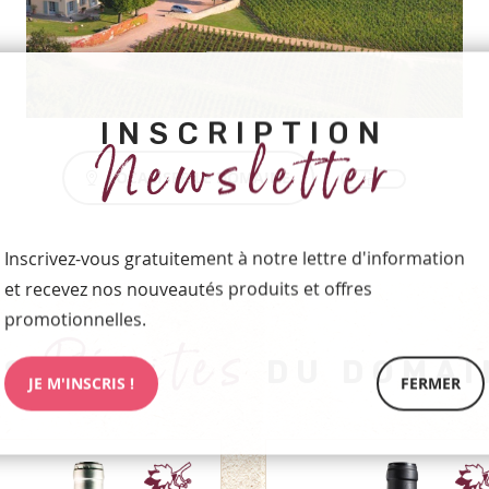
INSCRIPTION
Newsletter
LOCALISER LE DOMAINE
Inscrivez-vous gratuitement à notre lettre d'information
et recevez nos nouveautés produits et offres
promotionnelles.
Pépites
ES
DU DOMAI
JE M'INSCRIS !
FERMER